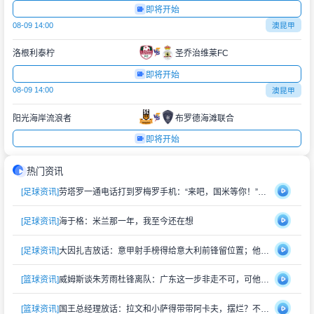
即将开始
08-09 14:00
澳昆甲
洛根利泰柠
圣乔治维莱FC
即将开始
08-09 14:00
澳昆甲
阳光海岸流浪者
布罗德海滩联合
即将开始
热门资讯
[足球资讯]
劳塔罗一通电话打到罗梅罗手机：“来吧，国米等你！”萨内蒂也在旁边
[足球资讯]
海于格：米兰那一年，我至今还在想
[足球资讯]
大因扎吉放话：意甲射手榜得给意大利前锋留位置；他还挺信曼奇尼
[篮球资讯]
威姆斯谈朱芳雨杜锋离队：广东这一步非走不可，可他们早晚会回来
[篮球资讯]
国王总经理放话：拉文和小萨得带带阿卡夫，摆烂？不存在的，赢球比上赛季多就行