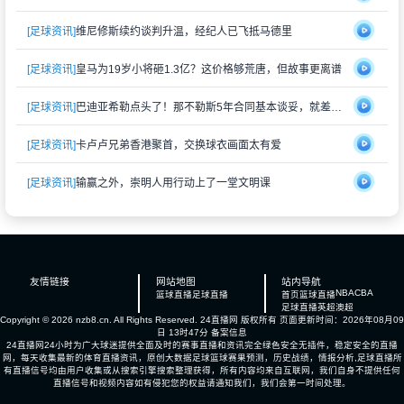
[足球资讯]
维尼修斯续约谈判升温，经纪人已飞抵马德里
[足球资讯]
皇马为19岁小将砸1.3亿？这价格够荒唐，但故事更离谱
[足球资讯]
巴迪亚希勒点头了！那不勒斯5年合同基本谈妥，就差切尔西松口
[足球资讯]
卡卢卢兄弟香港聚首，交换球衣画面太有爱
[足球资讯]
输赢之外，崇明人用行动上了一堂文明课
友情链接
网站地图
站内导航
NBA
CBA
篮球直播
足球直播
首页
篮球直播
足球直播
英超
澳超
Copyright © 2026 nzb8.cn. All Rights Reserved.
24直播网
版权所有 页面更新时间：2026年08月09
日 13时47分
备案信息
24直播网24小时为广大球迷提供全面及时的赛事直播和资讯完全绿色安全无插件，稳定安全的直播
网，每天收集最新的体育直播资讯，原创大数据足球篮球赛果预测，历史战绩，情报分析,足球直播所
有直播信号均由用户收集或从搜索引擎搜索整理获得，所有内容均来自互联网，我们自身不提供任何
直播信号和视频内容如有侵犯您的权益请通知我们，我们会第一时间处理。