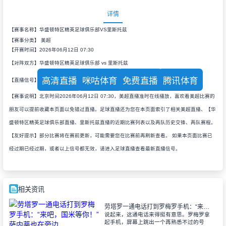
详情
【赛事名称】华盛顿特区精英足球俱乐部VS里斯托兹
【赛事分类】
美超
【开赛时间】2026年06月12日 07:30
【对阵双方】华盛顿特区精英足球俱乐部 vs 里斯托兹
高清直播
咪咕体育
免费直播
腾讯体育
【直播信号】
【赛事说明】北京时间2026年06月12日 07:30，美超直播准时在线播放，喜欢看美超比赛的
朋友可以提前收藏本页面以免错过直播。足球直播还为您在本页面索引了相关美超直播、【华
盛顿特区精英足球俱乐部直播、里斯托兹直播的近期比赛列表以及两队历史交锋、两队赛程。
【友好提示】部分比赛将在赛前更新，可能需要您在比赛前再刷新查看。 如果本页面比赛已
经过期已经过期，或者以上信号都无效，请进入足球直播查看最新直播信号。
相关资讯
劳塔罗一通电话打到罗梅罗手机：“来吧，国米等你！”萨内蒂也在旁边
说起来，这通电话来得挺有意思。罗梅罗拿
起手机，屏幕上跳出一个再熟悉不过的号