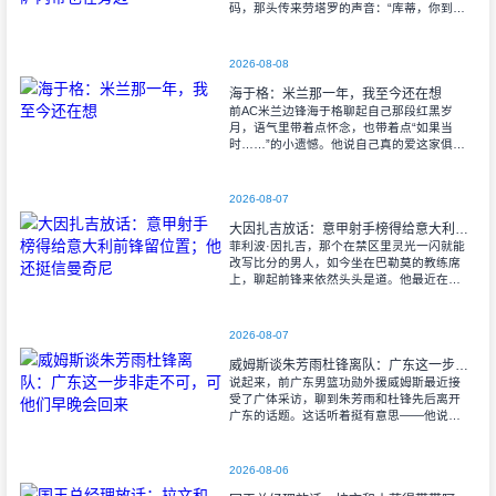
码，那头传来劳塔罗的声音：“库蒂，你到底
怎么打算的？来吧，我们在国米等你……”旁
边还站着萨内蒂。国米这两位阿根廷大佬亲
自出
2026-08-08
海于格：米兰那一年，我至今还在想
前AC米兰边锋海于格聊起自己那段红黑岁
月，语气里带着点怀念，也带着点“如果当
时……”的小遗憾。他说自己真的爱这家俱乐
部，爱到想回去。 “那是我第一次离开挪
威，离开博德，去一支完全陌生的球
2026-08-07
大因扎吉放话：意甲射手榜得给意大利前锋留位置；他还挺信曼奇尼
菲利波·因扎吉，那个在禁区里灵光一闪就能
改写比分的男人，如今坐在巴勒莫的教练席
上，聊起前锋来依然头头是道。他最近在采
访里点名了好几位射手，包括眼下没着落的
弗拉霍维奇。 “机会？他早就攒够
2026-08-07
威姆斯谈朱芳雨杜锋离队：广东这一步非走不可，可他们早晚会回来
说起来，前广东男篮功勋外援威姆斯最近接
受了广体采访，聊到朱芳雨和杜锋先后离开
广东的话题。这话听着挺有意思——他说：
“我们都知道这一天迟早会来。CBA在发展，
其他队也在变强，广东必须迈出这一步。但
别
2026-08-06