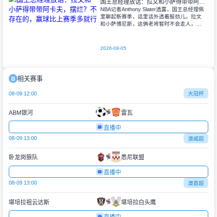
国王总经理放话：拉文和小萨得带带阿卡夫，摆烂？不存在的，赢球比上赛季多就行
NBA记者Anthony Slater透露，国王总经理佩
里聊起新赛季，话里话外透着股劲儿。拉文
和小萨博尼斯，这俩老将暂时不会走人，选
秀大会一结束，人家就主动联系上了阿卡夫
——球队刚选来的年轻人。佩
2026-08-05
相关赛事
08-09 12:00
大冠杯
ABM银河
雷瓦
直播中
08-09 13:00
澳威超
卧龙岗狼队
悉尼联盟
直播中
08-09 13:00
澳首超
堪培拉祖云达斯
堪培拉白头鹰