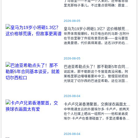
了马德里——不是一个人来的，还带着恩德
里克那档子事儿。不过重点很明确：跟皇马
坐下来，把续约这事儿再掰扯掰扯。 罗
马诺那边透露，维尼修斯已经归队训练了
2026-08-05
皇马为19岁小将砸1.3亿？这价格够荒唐，但故事更离谱
世界体育报爆料，科贝电台的托马斯-古阿什
在节目里聊了件挺有意思的事——皇马要签
迪奥曼德，代价高得离谱。这名19岁的右路
攻击手，之前还在莱加内斯踢球，如今转会
费可能飙到1.2亿到1.3亿欧元。
2026-08-05
巴迪亚希勒点头了！那不勒斯5年合同基本谈妥，就差切尔西松口
说起来，那不勒斯这个冬窗是真没闲着。阿
莱格里那边嚷嚷着要补中卫，管理层就把目
光锁定了切尔西的巴迪亚希勒。这位法国小
伙子，2001年出生，个头高、身体硬，按技
术条件来说，确实挺对那不勒斯的路子。双
方
2026-08-04
卡卢卢兄弟香港聚首，交换球衣画面太有爱
中甲南通支云的外援埃尔多·卡卢卢，前两天
在个人社媒上晒出一组照片——他和弟弟皮
埃尔·卡卢卢在香港碰面了，手里还攥着各自
俱乐部的球衣。这画面，让人看了忍不住嘴
角上扬。 埃尔多配文特别简单：
2026-08-04