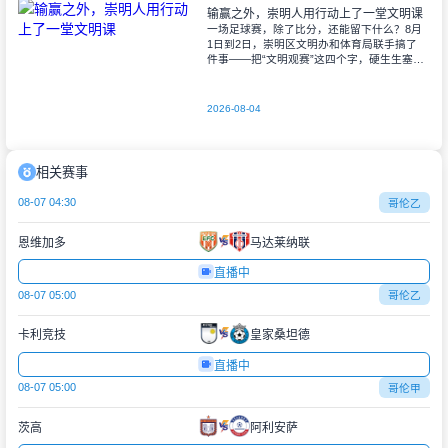
输赢之外，崇明人用行动上了一堂文明课
一场足球赛，除了比分，还能留下什么？8月
1日到2日，崇明区文明办和体育局联手搞了
件事——把“文明观赛”这四个字，硬生生塞进
了好几场足球赛的前前后后。说起来，这可
不是摆摆样子，人家是真刀真枪地玩出了
2026-08-04
相关赛事
08-07 04:30
哥伦乙
恩维加多
马达莱纳联
直播中
08-07 05:00
哥伦乙
卡利竞技
皇家桑坦德
直播中
08-07 05:00
哥伦甲
茨高
阿利安萨