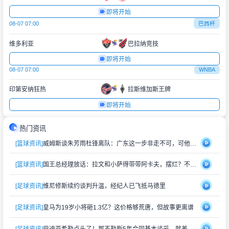
即将开始
08-07 07:00
巴西杯
维多利亚
巴拉纳竞技
即将开始
08-07 07:00
WNBA
印第安纳狂热
拉斯维加斯王牌
即将开始
热门资讯
[篮球资讯]
威姆斯谈朱芳雨杜锋离队：广东这一步非走不可，可他们早晚会回来
[篮球资讯]
国王总经理放话：拉文和小萨得带带阿卡夫，摆烂？不存在的，赢球比上赛季多就行
[足球资讯]
维尼修斯续约谈判升温，经纪人已飞抵马德里
[足球资讯]
皇马为19岁小将砸1.3亿？这价格够荒唐，但故事更离谱