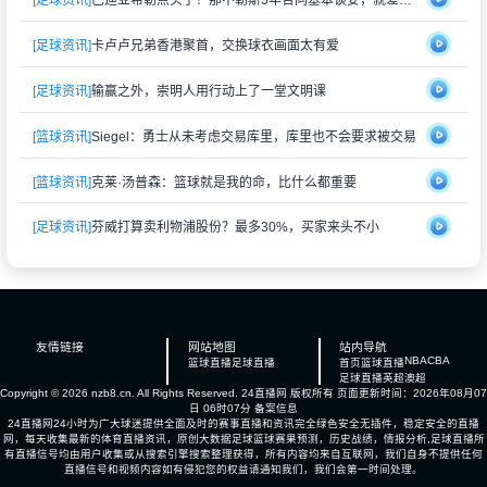
[足球资讯]
巴迪亚希勒点头了！那不勒斯5年合同基本谈妥，就差切尔西松口
[足球资讯]
卡卢卢兄弟香港聚首，交换球衣画面太有爱
[足球资讯]
输赢之外，崇明人用行动上了一堂文明课
[篮球资讯]
Siegel：勇士从未考虑交易库里，库里也不会要求被交易
[篮球资讯]
克莱·汤普森：篮球就是我的命，比什么都重要
[足球资讯]
芬威打算卖利物浦股份？最多30%，买家来头不小
友情链接
网站地图
站内导航
NBA
CBA
篮球直播
足球直播
首页
篮球直播
足球直播
英超
澳超
Copyright © 2026 nzb8.cn. All Rights Reserved.
24直播网
版权所有 页面更新时间：2026年08月07
日 06时07分
备案信息
24直播网24小时为广大球迷提供全面及时的赛事直播和资讯完全绿色安全无插件，稳定安全的直播
网，每天收集最新的体育直播资讯，原创大数据足球篮球赛果预测，历史战绩，情报分析,足球直播所
有直播信号均由用户收集或从搜索引擎搜索整理获得，所有内容均来自互联网，我们自身不提供任何
直播信号和视频内容如有侵犯您的权益请通知我们，我们会第一时间处理。