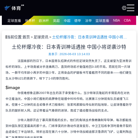
NBA
CBA
足球直播
世界杯
欧洲杯
英超
中超
德甲
法甲
篮球直播
页
直播
直播
当前位置:
首页
足球资讯
土伦杯爆冷夜：日本青训神话遇挫 中国小将逆袭沙特
资讯
土伦杯爆冷夜：日本青训神话遇挫 中国小将逆袭沙特
资讯
录像
发表于: 2026-06-03 13:14:03
录像
法国南部的烈日下，日本国青队招牌式的传控足球突然失灵了。这支被誉为亚洲青训
标杆的球队，上半场竟被对手连捅两刀，直到终场前才勉强抢回3-3的平局。而就在同一片球
场，一群平均年龄小两岁的中国少年，正用染血的护腿板书写着截然不同的剧本——他们硬生
生从沙特U21的铁蹄下，啃下了1-0的惨烈胜利。
$image
你很难想象这群2007年出生的孩子承受着什么。当沙特球员隆起的手臂肌肉在对抗
中泛着油光，中国小将们瘦削的肩胛骨在碰撞中咔咔作响。比赛第三分钟就有队员被撞飞三
米，但第十二分钟的反击却像手术刀般锋利：张家鸣那脚似传似射的贴地斩，让皮球借着防守
队员的腿折射入网。这记带着运气眷顾的进球，竟成了撬动整场战役的支点。
沙特人随即开启了暴风骤雨般的反扑。他们的角球战术像精确制导导弹，每次都能找
到中国队禁区里最高的那个点。门将李昊的扑救动作逐渐变形，中卫王钰栋争顶时眉骨开裂的
血迹染红了半边球衣。转折出现在第六十分钟，沙特中场加姆迪那次鲁莽的飞铲，让裁判掏出
第二张黄牌时没有丝毫犹豫。