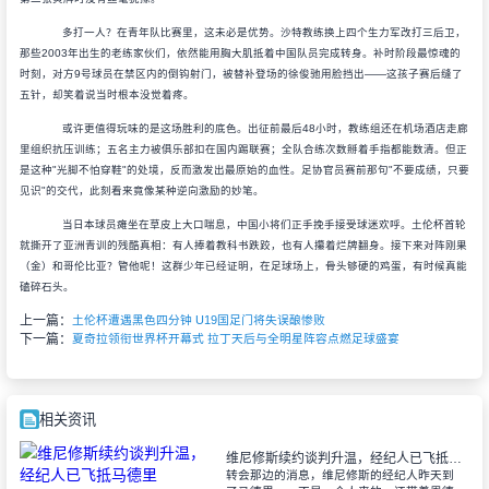
多打一人？在青年队比赛里，这未必是优势。沙特教练换上四个生力军改打三后卫，
那些2003年出生的老练家伙们，依然能用胸大肌抵着中国队员完成转身。补时阶段最惊魂的
时刻，对方9号球员在禁区内的倒钩射门，被替补登场的徐俊驰用脸挡出——这孩子赛后缝了
五针，却笑着说当时根本没觉着疼。
或许更值得玩味的是这场胜利的底色。出征前最后48小时，教练组还在机场酒店走廊
里组织抗压训练；五名主力被俱乐部扣在国内踢联赛；全队合练次数掰着手指都能数清。但正
是这种"光脚不怕穿鞋"的处境，反而激发出最原始的血性。足协官员赛前那句"不要成绩，只要
见识"的交代，此刻看来竟像某种逆向激励的妙笔。
当日本球员瘫坐在草皮上大口喘息，中国小将们正手挽手接受球迷欢呼。土伦杯首轮
就撕开了亚洲青训的残酷真相：有人捧着教科书跌跤，也有人攥着烂牌翻身。接下来对阵刚果
（金）和哥伦比亚？管他呢！这群少年已经证明，在足球场上，骨头够硬的鸡蛋，有时候真能
磕碎石头。
上一篇：
土伦杯遭遇黑色四分钟 U19国足门将失误酿惨败
下一篇：
夏奇拉领衔世界杯开幕式 拉丁天后与全明星阵容点燃足球盛宴
相关资讯
维尼修斯续约谈判升温，经纪人已飞抵马德里
转会那边的消息，维尼修斯的经纪人昨天到