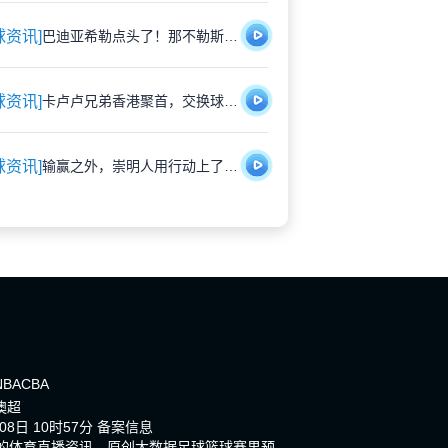
球资讯]
巴迪亚希勒点头了！那不勒斯5年合同基本谈妥，就差切尔西松口
球资讯]
卡卢卢兄弟香港聚首，交换球衣画面太有爱
球资讯]
输赢之外，崇明人用行动上了一堂文明课
NBA
CBA
澳超
8日 10时57分
备案信息
新的体育直播资讯，原创大数据足球篮球赛果预