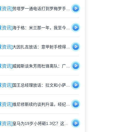
球资讯]
劳塔罗一通电话打到罗梅罗手机：“来吧，国米等你！”萨内蒂也在旁边
球资讯]
海于格：米兰那一年，我至今还在想
球资讯]
大因扎吉放话：意甲射手榜得给意大利前锋留位置；他还挺信曼奇尼
球资讯]
威姆斯谈朱芳雨杜锋离队：广东这一步非走不可，可他们早晚会回来
球资讯]
国王总经理放话：拉文和小萨得带带阿卡夫，摆烂？不存在的，赢球比上赛季多就行
球资讯]
维尼修斯续约谈判升温，经纪人已飞抵马德里
球资讯]
皇马为19岁小将砸1.3亿？这价格够荒唐，但故事更离谱