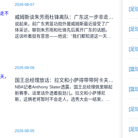
2026-08-07
[足
威姆斯谈朱芳雨杜锋离队：广东这一步非走不可，可他们早晚会回来
说起来，前广东男篮功勋外援威姆斯最近接受了广
[足
体采访，聊到朱芳雨和杜锋先后离开广东的话题。
这话听着挺有意思——他说：“我们都知道这一天迟
早会来。CBA在发展，其他队也在变强，广东必须
迈出这一步。但别
[足
2026-08-06
[篮
国王总经理放话：拉文和小萨得带带阿卡夫，摆烂？不存在的，赢球比上赛季多就行
NBA记者Anthony Slater透露，国王总经理佩里聊起
[篮
新赛季，话里话外透着股劲儿。拉文和小萨博尼
斯，这俩老将暂时不会走人，选秀大会一结束，人
家就主动联系上了阿卡夫——球队刚选来的年轻
[足
人。佩
[足
2026-08-05