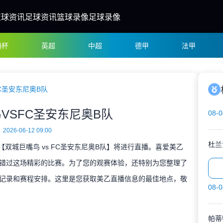
篮球资讯
足球资讯
篮球录像
足球录像
洲杯
英超
中超
德甲
法甲
C圣安东尼奥B队
VSFC圣安东尼奥B队
08-0
2026-06-12 09:00
杜兰
决【双城巨嘴鸟 vs FC圣安东尼奥B队】将进行直播。喜爱美乙
错过这场精彩的比赛。为了您的观赛体验，还特别为您整理了
记录和赛程安排。这里是您获取美乙直播信息的最佳地点，敬
08-0