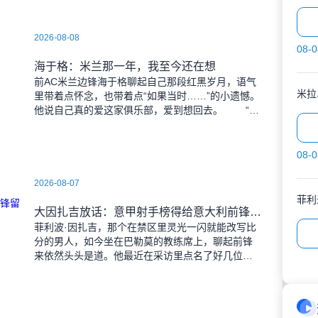
2026-08-08
08-0
海于格：米兰那一年，我至今还在想
前AC米兰边锋海于格聊起自己那段红黑岁月，语气
米拉
里带着点怀念，也带着点“如果当时……”的小遗憾。
他说自己真的爱这家俱乐部，爱到想回去。 “那
是我第一次离开挪威，离开博德，去一支完全陌生
的球
08-0
2026-08-07
菲利
大因扎吉放话：意甲射手榜得给意大利前锋留位置；他还挺信曼奇尼
菲利波·因扎吉，那个在禁区里灵光一闪就能改写比
分的男人，如今坐在巴勒莫的教练席上，聊起前锋
来依然头头是道。他最近在采访里点名了好几位射
手，包括眼下没着落的弗拉霍维奇。 “机会？他
早就攒够