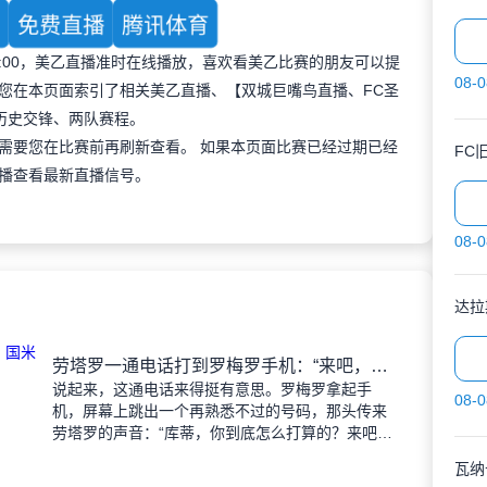
育
免费直播
腾讯体育
 09:00，美乙直播准时在线播放，喜欢看美乙比赛的朋友可以提
08-0
您在本页面索引了相关美乙直播、【双城巨嘴鸟直播、FC圣
历史交锋、两队赛程。
需要您在比赛前再刷新查看。 如果本页面比赛已经过期已经
FC
播查看最新直播信号。
08-0
达拉
劳塔罗一通电话打到罗梅罗手机：“来吧，国米等你！”萨内蒂也在旁边
说起来，这通电话来得挺有意思。罗梅罗拿起手
08-0
机，屏幕上跳出一个再熟悉不过的号码，那头传来
劳塔罗的声音：“库蒂，你到底怎么打算的？来吧，
我们在国米等你……”旁边还站着萨内蒂。国米这两
瓦纳
位阿根廷大佬亲自出