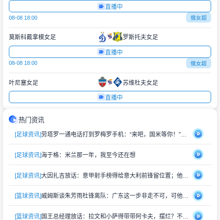
直播中
08-08 18:00
俄女超
莫斯科戴拿模女足
罗斯托夫女足
直播中
08-08 18:00
俄女超
叶尼塞女足
苏维杜夫女足
直播中
热门资讯
[足球资讯]
劳塔罗一通电话打到罗梅罗手机：“来吧，国米等你！”萨内蒂也在旁边
[足球资讯]
海于格：米兰那一年，我至今还在想
[足球资讯]
大因扎吉放话：意甲射手榜得给意大利前锋留位置；他还挺信曼奇尼
[篮球资讯]
威姆斯谈朱芳雨杜锋离队：广东这一步非走不可，可他们早晚会回来
[篮球资讯]
国王总经理放话：拉文和小萨得带带阿卡夫，摆烂？不存在的，赢球比上赛季多就行