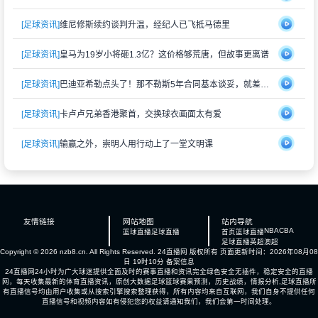
[足球资讯]
维尼修斯续约谈判升温，经纪人已飞抵马德里
[足球资讯]
皇马为19岁小将砸1.3亿？这价格够荒唐，但故事更离谱
[足球资讯]
巴迪亚希勒点头了！那不勒斯5年合同基本谈妥，就差切尔西松口
[足球资讯]
卡卢卢兄弟香港聚首，交换球衣画面太有爱
[足球资讯]
输赢之外，崇明人用行动上了一堂文明课
友情链接
网站地图
站内导航
NBA
CBA
篮球直播
足球直播
首页
篮球直播
足球直播
英超
澳超
Copyright © 2026 nzb8.cn. All Rights Reserved.
24直播网
版权所有 页面更新时间：2026年08月08
日 19时10分
备案信息
24直播网24小时为广大球迷提供全面及时的赛事直播和资讯完全绿色安全无插件，稳定安全的直播
网，每天收集最新的体育直播资讯，原创大数据足球篮球赛果预测，历史战绩，情报分析,足球直播所
有直播信号均由用户收集或从搜索引擎搜索整理获得，所有内容均来自互联网，我们自身不提供任何
直播信号和视频内容如有侵犯您的权益请通知我们，我们会第一时间处理。