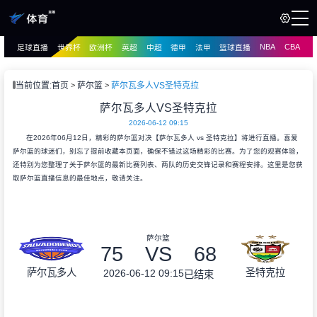
NBA
CBA
足球直播
世界杯
欧洲杯
英超
中超
德甲
法甲
篮球直播
页
直播
直播
当前位置:
首页
萨尔篮
萨尔瓦多人VS圣特克拉
资讯
萨尔瓦多人VS圣特克拉
资讯
2026-06-12 09:15
录像
录像
在2026年06月12日，精彩的萨尔篮对决【萨尔瓦多人 vs 圣特克拉】将进行直播。喜爱
萨尔篮的球迷们，别忘了提前收藏本页面，确保不错过这场精彩的比赛。为了您的观赛体验，
还特别为您整理了关于萨尔篮的最新比赛列表、两队的历史交锋记录和赛程安排。这里是您获
取萨尔篮直播信息的最佳地点，敬请关注。
萨尔篮
75
VS
68
萨尔瓦多人
圣特克拉
2026-06-12 09:15
已结束