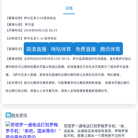
详情
【赛事名称】萨尔瓦多人VS圣特克拉
【赛事分类】
萨尔篮
【开赛时间】2026年06月12日 09:15
【对阵双方】萨尔瓦多人 vs 圣特克拉
高清直播
咪咕体育
免费直播
腾讯体育
【直播信号】
【赛事说明】北京时间2026年06月12日 09:15，萨尔篮直播准时在线播放，喜欢看萨尔篮比
赛的朋友可以提前收藏本页面以免错过直播。足球直播还为您在本页面索引了相关萨尔篮直
播、【萨尔瓦多人直播、圣特克拉直播的近期比赛列表以及两队历史交锋、两队赛程。
【友好提示】部分比赛将在赛前更新，可能需要您在比赛前再刷新查看。 如果本页面比赛已
经过期已经过期，或者以上信号都无效，请进入足球直播查看最新直播信号。
相关资讯
劳塔罗一通电话打到罗梅罗手机：“来吧，国米等你！”萨内蒂也在旁边
说起来，这通电话来得挺有意思。罗梅罗拿
起手机，屏幕上跳出一个再熟悉不过的号