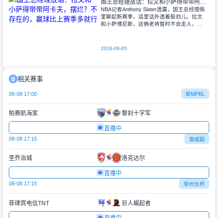
国王总经理放话：拉文和小萨得带带阿卡夫，摆烂？不存在的，赢球比上赛季多就行
NBA记者Anthony Slater透露，国王总经理佩
里聊起新赛季，话里话外透着股劲儿。拉文
和小萨博尼斯，这俩老将暂时不会走人，选
秀大会一结束，人家就主动联系上了阿卡夫
——球队刚选来的年轻人。佩
2026-08-05
相关赛事
08-08 17:00
菲MPBL
帕赛航海家
黎刹十字军
直播中
08-08 17:15
澳威超
圣乔治城
洛克达尔
直播中
08-08 17:15
菲州长杯
菲律宾电信TNT
巨人崛起者