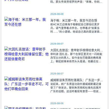
码，那头传来劳塔罗的声音：“库蒂，你到底
怎么打算的？来吧，我们在国米等你……”旁
边还站着萨内蒂。国米这两位阿根廷大佬亲
自出
2026-08-08
海于格：米兰那一年，我至今还在想
前AC米兰边锋海于格聊起自己那段红黑岁
月，语气里带着点怀念，也带着点“如果当
时……”的小遗憾。他说自己真的爱这家俱乐
部，爱到想回去。 “那是我第一次离开挪
威，离开博德，去一支完全陌生的球
2026-08-07
大因扎吉放话：意甲射手榜得给意大利前锋留位置；他还挺信曼奇尼
菲利波·因扎吉，那个在禁区里灵光一闪就能
改写比分的男人，如今坐在巴勒莫的教练席
上，聊起前锋来依然头头是道。他最近在采
访里点名了好几位射手，包括眼下没着落的
弗拉霍维奇。 “机会？他早就攒够
2026-08-07
威姆斯谈朱芳雨杜锋离队：广东这一步非走不可，可他们早晚会回来
说起来，前广东男篮功勋外援威姆斯最近接
受了广体采访，聊到朱芳雨和杜锋先后离开
广东的话题。这话听着挺有意思——他说：
“我们都知道这一天迟早会来。CBA在发展，
其他队也在变强，广东必须迈出这一步。但
别
2026-08-06