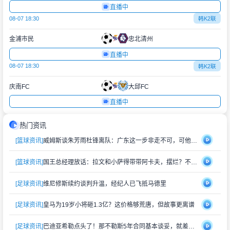
直播中
08-07 18:30
韩K2联
金浦市民
忠北清州
直播中
08-07 18:30
韩K2联
庆南FC
大邱FC
直播中
热门资讯
[篮球资讯]
威姆斯谈朱芳雨杜锋离队：广东这一步非走不可，可他们早晚会回来
[篮球资讯]
国王总经理放话：拉文和小萨得带带阿卡夫，摆烂？不存在的，赢球比上赛季多就行
[足球资讯]
维尼修斯续约谈判升温，经纪人已飞抵马德里
[足球资讯]
皇马为19岁小将砸1.3亿？这价格够荒唐，但故事更离谱
[足球资讯]
巴迪亚希勒点头了！那不勒斯5年合同基本谈妥，就差切尔西松口