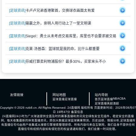
[足球资讯]
卡卢卢兄弟香港聚首，交换球衣画面太有爱
[足球资讯]
输赢之外，崇明人用行动上了一堂文明课
[篮球资讯]
Siegel：勇士从未考虑交易库里，库里也不会要求被交易
[篮球资讯]
克莱·汤普森：篮球就是我的命，比什么都重要
[足球资讯]
芬威打算卖利物浦股份？最多30%，买家来头不小
友情链接
网站地图
站内导航
NBA
CBA
篮球直播
足球直播
首页
篮球直播
足球直播
英超
澳超
Copyright © 2026 nzb8.cn. All Rights Reserved.
24直播网
版权所有 页面更新时间：2026年08月07
日 19时47分
备案信息
24直播网24小时为广大球迷提供全面及时的赛事直播和资讯完全绿色安全无插件，稳定安全的直播
网，每天收集最新的体育直播资讯，原创大数据足球篮球赛果预测，历史战绩，情报分析,足球直播所
有直播信号均由用户收集或从搜索引擎搜索整理获得，所有内容均来自互联网，我们自身不提供任何
直播信号和视频内容如有侵犯您的权益请通知我们，我们会第一时间处理。