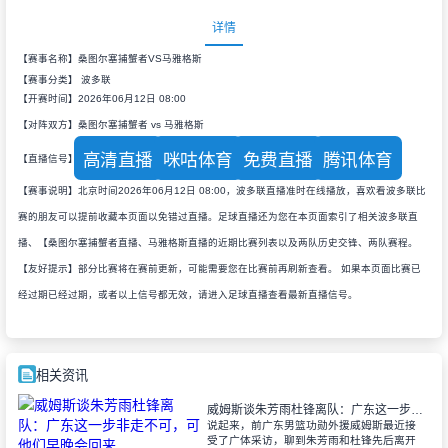
详情
【赛事名称】桑图尔塞捕蟹者VS马雅格斯
【赛事分类】
波多联
【开赛时间】2026年06月12日 08:00
【对阵双方】桑图尔塞捕蟹者 vs 马雅格斯
高清直播
咪咕体育
免费直播
腾讯体育
【直播信号】
【赛事说明】北京时间2026年06月12日 08:00，波多联直播准时在线播放，喜欢看波多联比
赛的朋友可以提前收藏本页面以免错过直播。足球直播还为您在本页面索引了相关波多联直
播、【桑图尔塞捕蟹者直播、马雅格斯直播的近期比赛列表以及两队历史交锋、两队赛程。
【友好提示】部分比赛将在赛前更新，可能需要您在比赛前再刷新查看。 如果本页面比赛已
经过期已经过期，或者以上信号都无效，请进入足球直播查看最新直播信号。
相关资讯
威姆斯谈朱芳雨杜锋离队：广东这一步非走不可，可他们早晚会回来
说起来，前广东男篮功勋外援威姆斯最近接
受了广体采访，聊到朱芳雨和杜锋先后离开