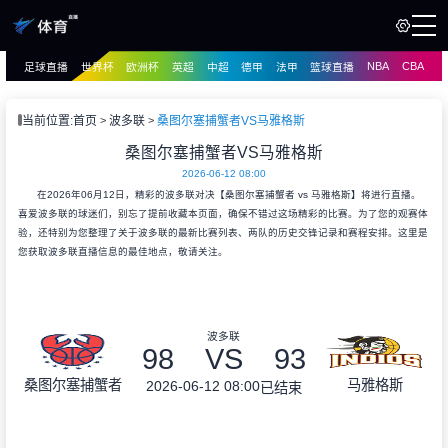
NBA
CBA
足球直播
世界杯
欧洲杯
英超
中超
德甲
法甲
篮球直播
页
直播
直播
当前位置:
首页
波多联
桑图尔塞捕蟹者VS马雅格斯
资讯
桑图尔塞捕蟹者VS马雅格斯
资讯
2026-06-12 08:00
录像
录像
在2026年06月12日，精彩的波多联对决【桑图尔塞捕蟹者 vs 马雅格斯】将进行直播。
喜爱波多联的球迷们，别忘了提前收藏本页面，确保不错过这场精彩的比赛。为了您的观赛体
验，还特别为您整理了关于波多联的最新比赛列表、两队的历史交锋记录和赛程安排。这里是
您获取波多联直播信息的最佳地点，敬请关注。
波多联
98
VS
93
桑图尔塞捕蟹者
马雅格斯
2026-06-12 08:00
已结束