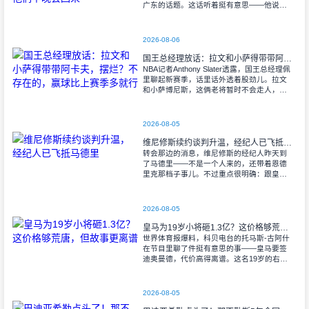
广东的话题。这话听着挺有意思——他说：
“我们都知道这一天迟早会来。CBA在发展，
其他队也在变强，广东必须迈出这一步。但
别
2026-08-06
国王总经理放话：拉文和小萨得带带阿卡夫，摆烂？不存在的，赢球比上赛季多就行
NBA记者Anthony Slater透露，国王总经理佩
里聊起新赛季，话里话外透着股劲儿。拉文
和小萨博尼斯，这俩老将暂时不会走人，选
秀大会一结束，人家就主动联系上了阿卡夫
——球队刚选来的年轻人。佩
2026-08-05
维尼修斯续约谈判升温，经纪人已飞抵马德里
转会那边的消息，维尼修斯的经纪人昨天到
了马德里——不是一个人来的，还带着恩德
里克那档子事儿。不过重点很明确：跟皇马
坐下来，把续约这事儿再掰扯掰扯。 罗
马诺那边透露，维尼修斯已经归队训练了
2026-08-05
皇马为19岁小将砸1.3亿？这价格够荒唐，但故事更离谱
世界体育报爆料，科贝电台的托马斯-古阿什
在节目里聊了件挺有意思的事——皇马要签
迪奥曼德，代价高得离谱。这名19岁的右路
攻击手，之前还在莱加内斯踢球，如今转会
费可能飙到1.2亿到1.3亿欧元。
2026-08-05