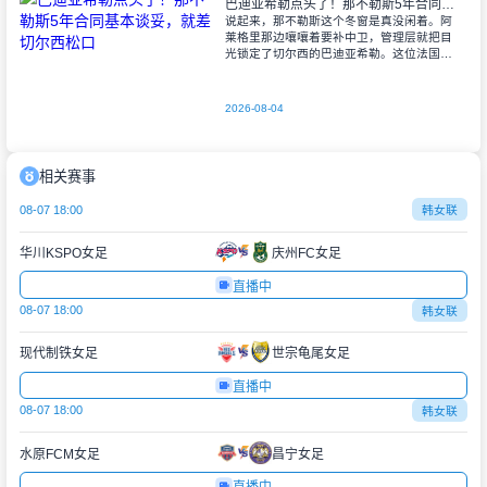
巴迪亚希勒点头了！那不勒斯5年合同基本谈妥，就差切尔西松口
说起来，那不勒斯这个冬窗是真没闲着。阿
莱格里那边嚷嚷着要补中卫，管理层就把目
光锁定了切尔西的巴迪亚希勒。这位法国小
伙子，2001年出生，个头高、身体硬，按技
术条件来说，确实挺对那不勒斯的路子。双
方
2026-08-04
相关赛事
08-07 18:00
韩女联
华川KSPO女足
庆州FC女足
直播中
08-07 18:00
韩女联
现代制铁女足
世宗龟尾女足
直播中
08-07 18:00
韩女联
水原FCM女足
昌宁女足