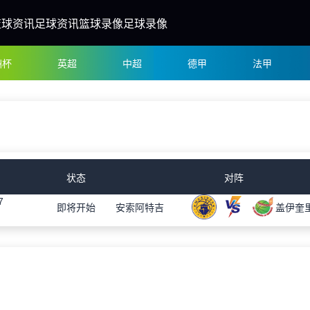
篮球资讯
足球资讯
篮球录像
足球录像
洲杯
英超
中超
德甲
法甲
状态
对阵
7
即将开始
安索阿特吉
盖伊奎