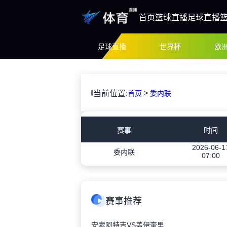
首页
篮球直播
足球直播
足球直播
世界杯
欧
>
当前位置:
首页
委内联
赛事
时间
2026-06-1
委内联
07:00
赛事推荐
安索阿特吉VS盖伊奎里