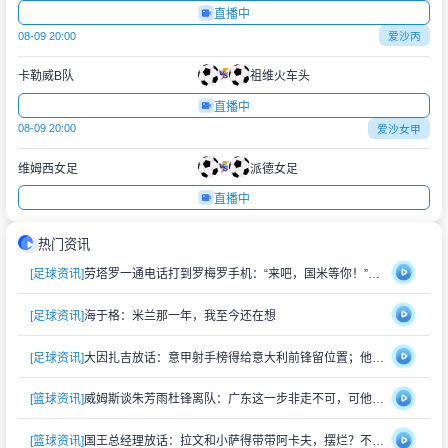
直播中
08-09 20:00
爱沙丙
卡勒威B队
祖维火车头
直播中
08-09 20:00
爱沙女甲
维姆西女足
派德女足
直播中
热门资讯
[足球资讯]
劳塔罗一通电话打到罗梅罗手机：“来吧，国米等你！”萨内蒂也在旁边
[足球资讯]
海于格：米兰那一年，我至今还在想
[足球资讯]
大因扎吉放话：意甲射手榜得给意大利前锋留位置；他还挺信曼奇尼
[篮球资讯]
威姆斯谈朱芳雨杜锋离队：广东这一步非走不可，可他们早晚会回来
[篮球资讯]
国王总经理放话：拉文和小萨得带带阿卡夫，摆烂？不存在的，赢球比上赛季多就行