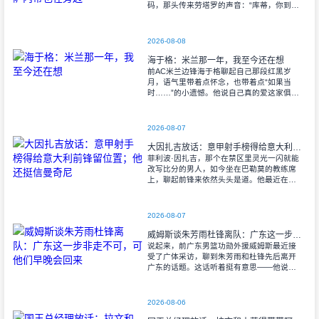
码，那头传来劳塔罗的声音：“库蒂，你到底
怎么打算的？来吧，我们在国米等你……”旁
边还站着萨内蒂。国米这两位阿根廷大佬亲
自出
2026-08-08
海于格：米兰那一年，我至今还在想
前AC米兰边锋海于格聊起自己那段红黑岁
月，语气里带着点怀念，也带着点“如果当
时……”的小遗憾。他说自己真的爱这家俱乐
部，爱到想回去。 “那是我第一次离开挪
威，离开博德，去一支完全陌生的球
2026-08-07
大因扎吉放话：意甲射手榜得给意大利前锋留位置；他还挺信曼奇尼
菲利波·因扎吉，那个在禁区里灵光一闪就能
改写比分的男人，如今坐在巴勒莫的教练席
上，聊起前锋来依然头头是道。他最近在采
访里点名了好几位射手，包括眼下没着落的
弗拉霍维奇。 “机会？他早就攒够
2026-08-07
威姆斯谈朱芳雨杜锋离队：广东这一步非走不可，可他们早晚会回来
说起来，前广东男篮功勋外援威姆斯最近接
受了广体采访，聊到朱芳雨和杜锋先后离开
广东的话题。这话听着挺有意思——他说：
“我们都知道这一天迟早会来。CBA在发展，
其他队也在变强，广东必须迈出这一步。但
别
2026-08-06