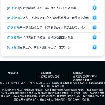
[足球资讯]
维尼修斯续约谈判升温，经纪人已飞抵马德里
[足球资讯]
皇马为19岁小将砸1.3亿？这价格够荒唐，但故事更离谱
[足球资讯]
巴迪亚希勒点头了！那不勒斯5年合同基本谈妥，就差切尔西松口
[足球资讯]
卡卢卢兄弟香港聚首，交换球衣画面太有爱
[足球资讯]
输赢之外，崇明人用行动上了一堂文明课
友情链接
网站地图
站内导航
NBA
CBA
篮球直播
足球直播
首页
篮球直播
足球直播
英超
澳超
Copyright © 2026 nzb8.cn. All Rights Reserved.
24直播网
版权所有 页面更新时间：2026年08月09
日 21时32分
备案信息
24直播网24小时为广大球迷提供全面及时的赛事直播和资讯完全绿色安全无插件，稳定安全的直播
网，每天收集最新的体育直播资讯，原创大数据足球篮球赛果预测，历史战绩，情报分析,足球直播所
有直播信号均由用户收集或从搜索引擎搜索整理获得，所有内容均来自互联网，我们自身不提供任何
直播信号和视频内容如有侵犯您的权益请通知我们，我们会第一时间处理。