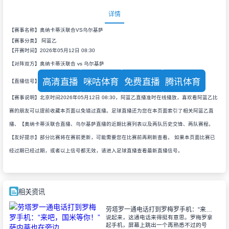
详情
【赛事名称】奥纳卡蒂沃联合VS乌尔基萨
【赛事分类】
阿篮乙
【开赛时间】2026年05月12日 08:30
【对阵双方】奥纳卡蒂沃联合 vs 乌尔基萨
高清直播
咪咕体育
免费直播
腾讯体育
【直播信号】
【赛事说明】北京时间2026年05月12日 08:30，阿篮乙直播准时在线播放，喜欢看阿篮乙比
赛的朋友可以提前收藏本页面以免错过直播。足球直播还为您在本页面索引了相关阿篮乙直
播、【奥纳卡蒂沃联合直播、乌尔基萨直播的近期比赛列表以及两队历史交锋、两队赛程。
【友好提示】部分比赛将在赛前更新，可能需要您在比赛前再刷新查看。 如果本页面比赛已
经过期已经过期，或者以上信号都无效，请进入足球直播查看最新直播信号。
相关资讯
劳塔罗一通电话打到罗梅罗手机：“来吧，国米等你！”萨内蒂也在旁边
说起来，这通电话来得挺有意思。罗梅罗拿
起手机，屏幕上跳出一个再熟悉不过的号