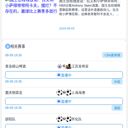
国王总经理放话：拉文和小萨得带带阿卡夫，摆烂？不存在的，赢球比上赛季多就行
NBA记者Anthony Slater透露，国王总经理佩
里聊起新赛季，话里话外透着股劲儿。拉文
和小萨博尼斯，这俩老将暂时不会走人，选
秀大会一结束，人家就主动联系上了阿卡夫
——球队刚选来的年轻人。佩
2026-08-05
相关赛事
08-09 19:30
CBA夏季赛
青岛崂山啤酒
江苏肯帝亚
直播中
08-09 19:35
中超
重庆铜梁龙
上海海港
直播中
08-09 19:35
湘超
邵阳队
怀化队