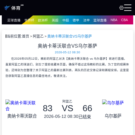
NBA
CBA
足球直播
世界杯
欧洲杯
英超
中超
德甲
法甲
篮球直播
页
直播
直播
当前位置:
首页
阿篮乙
奥纳卡蒂沃联合VS乌尔基萨
资讯
奥纳卡蒂沃联合VS乌尔基萨
资讯
2026-05-12 08:30
录像
录像
在2026年05月12日，精彩的阿篮乙对决【奥纳卡蒂沃联合 vs 乌尔基萨】将进行直播。
喜爱阿篮乙的球迷们，别忘了提前收藏本页面，确保不错过这场精彩的比赛。为了您的观赛体
验，还特别为您整理了关于阿篮乙的最新比赛列表、两队的历史交锋记录和赛程安排。这里是
您获取阿篮乙直播信息的最佳地点，敬请关注。
阿篮乙
83
VS
66
奥纳卡蒂沃联合
乌尔基萨
2026-05-12 08:30
已结束