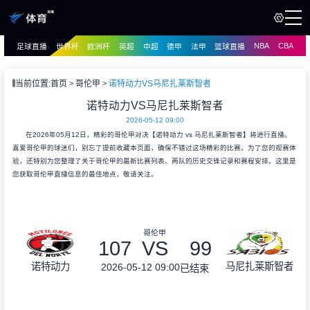
NBA
CBA
足球直播
世界杯
欧洲杯
英超
中超
德甲
法甲
篮球直播
页
直播
直播
当前位置:
首页
哥伦甲
诺特动力VS马尼扎莱斯智者
资讯
诺特动力VS马尼扎莱斯智者
资讯
2026-05-12 09:00
录像
录像
在2026年05月12日，精彩的哥伦甲对决【诺特动力 vs 马尼扎莱斯智者】将进行直播。
喜爱哥伦甲的球迷们，别忘了提前收藏本页面，确保不错过这场精彩的比赛。为了您的观赛体
验，还特别为您整理了关于哥伦甲的最新比赛列表、两队的历史交锋记录和赛程安排。这里是
您获取哥伦甲直播信息的最佳地点，敬请关注。
哥伦甲
107
VS
99
诺特动力
马尼扎莱斯智者
2026-05-12 09:00
已结束