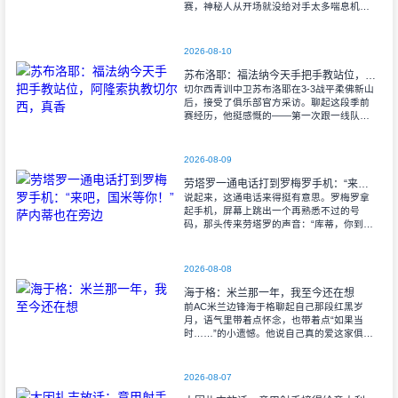
赛，神秘人从开场就没给对手太多喘息机
会，全场节奏牢牢攥在自己手里。 说起
来，水星也不是没挣扎过。末节
2026-08-10
苏布洛耶：福法纳今天手把手教站位，阿隆索执教切尔西，真香
切尔西青训中卫苏布洛耶在3-3战平柔佛新山
后，接受了俱乐部官方采访。聊起这段季前
赛经历，他挺感慨的——第一次跟一线队合
练，一待就是两周半，等于在新教练面前好
好亮了个相。他直言：“这对我来说太棒了。
2026-08-09
劳塔罗一通电话打到罗梅罗手机：“来吧，国米等你！”萨内蒂也在旁边
说起来，这通电话来得挺有意思。罗梅罗拿
起手机，屏幕上跳出一个再熟悉不过的号
码，那头传来劳塔罗的声音：“库蒂，你到底
怎么打算的？来吧，我们在国米等你……”旁
边还站着萨内蒂。国米这两位阿根廷大佬亲
自出
2026-08-08
海于格：米兰那一年，我至今还在想
前AC米兰边锋海于格聊起自己那段红黑岁
月，语气里带着点怀念，也带着点“如果当
时……”的小遗憾。他说自己真的爱这家俱乐
部，爱到想回去。 “那是我第一次离开挪
威，离开博德，去一支完全陌生的球
2026-08-07