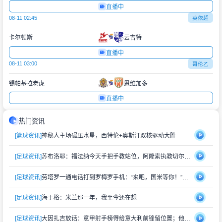
直播中
08-11 02:45
英依超
卡尔顿斯
云吉特
直播中
08-11 03:00
哥伦乙
锡帕基拉老虎
恩维加多
直播中
热门资讯
[篮球资讯]
神秘人主场碾压水星，西特伦+奥斯汀双核驱动大胜
[足球资讯]
苏布洛耶：福法纳今天手把手教站位，阿隆索执教切尔西，真香
[足球资讯]
劳塔罗一通电话打到罗梅罗手机：“来吧，国米等你！”萨内蒂也在旁边
[足球资讯]
海于格：米兰那一年，我至今还在想
[足球资讯]
大因扎吉放话：意甲射手榜得给意大利前锋留位置；他还挺信曼奇尼