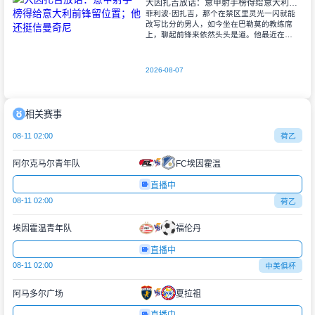
大因扎吉放话：意甲射手榜得给意大利前锋留位置；他还挺信曼奇尼
菲利波·因扎吉，那个在禁区里灵光一闪就能
改写比分的男人，如今坐在巴勒莫的教练席
上，聊起前锋来依然头头是道。他最近在采
访里点名了好几位射手，包括眼下没着落的
弗拉霍维奇。 “机会？他早就攒够
2026-08-07
相关赛事
08-11 02:00
荷乙
阿尔克马尔青年队
FC埃因霍温
直播中
08-11 02:00
荷乙
埃因霍温青年队
福伦丹
直播中
08-11 02:00
中美俱杯
阿马多尔广场
夏拉祖