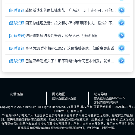
[篮球资讯]
威姆斯谈朱芳雨杜锋离队：广东这一步非走不可，可他们早晚会回来
[篮球资讯]
国王总经理放话：拉文和小萨得带带阿卡夫，摆烂？不存在的，赢球比上赛季多就行
[足球资讯]
维尼修斯续约谈判升温，经纪人已飞抵马德里
[足球资讯]
皇马为19岁小将砸1.3亿？这价格够荒唐，但故事更离谱
[足球资讯]
巴迪亚希勒点头了！那不勒斯5年合同基本谈妥，就差切尔西松口
友情链接
网站地图
站内导航
NBA
CBA
篮球直播
足球直播
首页
篮球直播
足球直播
英超
澳超
Copyright © 2026 nzb8.cn. All Rights Reserved.
24直播网
版权所有 页面更新时间：2026年08月11
日 03时13分
备案信息
24直播网24小时为广大球迷提供全面及时的赛事直播和资讯完全绿色安全无插件，稳定安全的直播
网，每天收集最新的体育直播资讯，原创大数据足球篮球赛果预测，历史战绩，情报分析,足球直播所
有直播信号均由用户收集或从搜索引擎搜索整理获得，所有内容均来自互联网，我们自身不提供任何
直播信号和视频内容如有侵犯您的权益请通知我们，我们会第一时间处理。