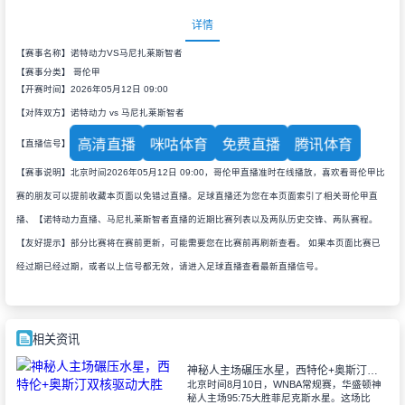
详情
【赛事名称】诺特动力VS马尼扎莱斯智者
【赛事分类】
哥伦甲
【开赛时间】2026年05月12日 09:00
【对阵双方】诺特动力 vs 马尼扎莱斯智者
高清直播
咪咕体育
免费直播
腾讯体育
【直播信号】
【赛事说明】北京时间2026年05月12日 09:00，哥伦甲直播准时在线播放，喜欢看哥伦甲比
赛的朋友可以提前收藏本页面以免错过直播。足球直播还为您在本页面索引了相关哥伦甲直
播、【诺特动力直播、马尼扎莱斯智者直播的近期比赛列表以及两队历史交锋、两队赛程。
【友好提示】部分比赛将在赛前更新，可能需要您在比赛前再刷新查看。 如果本页面比赛已
经过期已经过期，或者以上信号都无效，请进入足球直播查看最新直播信号。
相关资讯
神秘人主场碾压水星，西特伦+奥斯汀双核驱动大胜
北京时间8月10日，WNBA常规赛，华盛顿神
秘人主场95:75大胜菲尼克斯水星。这场比